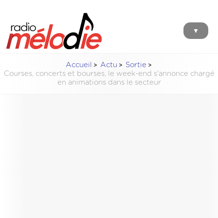
▼
Accueil
Actu
Sortie
Courses, concerts et bourses, le week-end s'annonce chargé
en animations dans le secteur