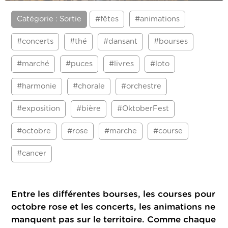
Catégorie : Sortie
#fêtes
#animations
#concerts
#thé
#dansant
#bourses
#marché
#puces
#livres
#loto
#harmonie
#chorale
#orchestre
#exposition
#bière
#OktoberFest
#octobre
#rose
#marche
#course
#cancer
Entre les différentes bourses, les courses pour
octobre rose et les concerts, les animations ne
manquent pas sur le territoire. Comme chaque