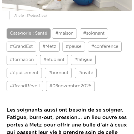
Photo : ShutterStock
Catégorie : Santé
#maison
#soignant
#GrandEst
#Metz
#pause
#conférence
#formation
#étudiant
#fatigue
#épuisement
#burnout
#invité
#GrandRéveil
#06novembre2025
Les soignants aussi ont besoin de se soigner.
Fatigue, burn-out, pression... un lieu ouvre ses
portes à Metz pour offrir une bulle d'air à ceux
qui passent leur vie à prendre soin de celle