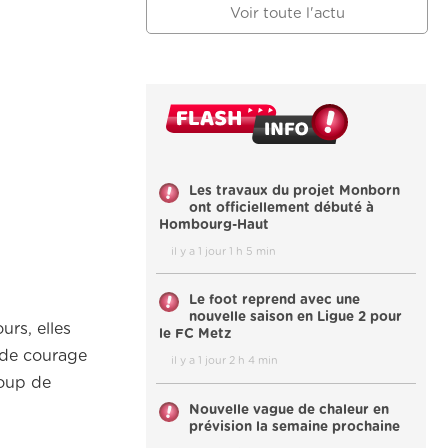
Voir toute l'actu
Les travaux du projet Monborn
ont officiellement débuté à
Hombourg-Haut
il y a 1 jour 1 h 5 min
Le foot reprend avec une
nouvelle saison en Ligue 2 pour
urs, elles
le FC Metz
 de courage
il y a 1 jour 2 h 4 min
coup de
Nouvelle vague de chaleur en
prévision la semaine prochaine