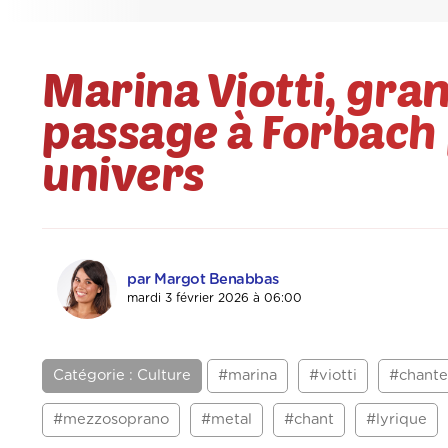
Marina Viotti, gr
passage à Forbach
univers
par Margot Benabbas
mardi 3 février 2026 à 06:00
Catégorie : Culture
#marina
#viotti
#chante
#mezzosoprano
#metal
#chant
#lyrique