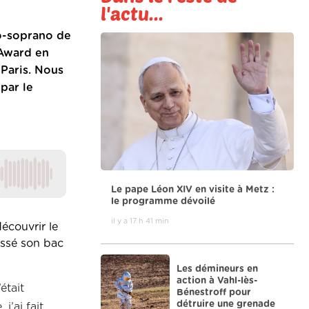
l'actu...
-soprano de
 Award en
 Paris. Nous
par le
Le pape Léon XIV en visite à Metz :
le programme dévoilé
il y a 17 h 41 min
écouvrir le
assé son bac
Les démineurs en
action à Vahl-lès-
était
Bénestroff pour
détruire une grenade
j’ai fait