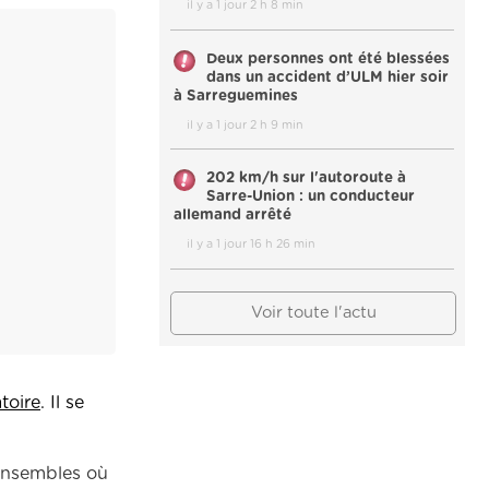
il y a 1 jour 2 h 8 min
Deux personnes ont été blessées
dans un accident d’ULM hier soir
à Sarreguemines
il y a 1 jour 2 h 9 min
202 km/h sur l'autoroute à
Sarre-Union : un conducteur
allemand arrêté
il y a 1 jour 16 h 26 min
Voir toute l'actu
toire
. Il se
 ensembles où