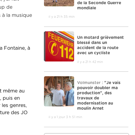
de la Seconde Guerre
oup de
mondiale
s à la musique
il y a 21 h 35 min
Un motard grièvement
blessé dans un
accident de la route
a Fontaine, à
avec un cycliste
il y a 21 h 42 min
Volmunster :
"Je vais
pouvoir doubler ma
 et même au
production", des
, puis en
travaux de
modernisation au
 les genres,
moulin Arnet
rture des JO
il y a 1 jour 3 h 51 min