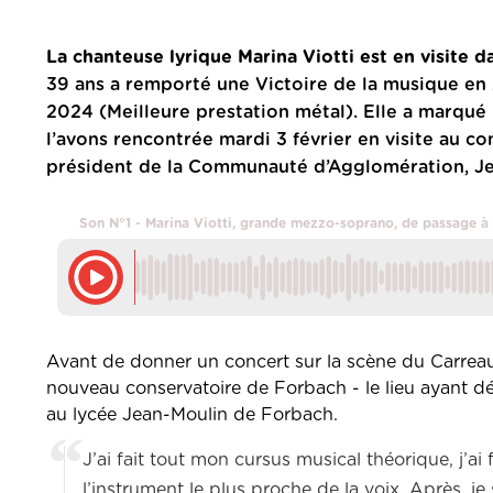
La chanteuse lyrique Marina Viotti est en visite d
39 ans a remporté une Victoire de la musique e
2024 (Meilleure prestation métal). Elle a marqué 
l’avons rencontrée mardi 3 février en visite au c
président de la Communauté d’Agglomération, J
Son N°1 - Marina Viotti, grande mezzo-soprano, de passage à
Avant de donner un concert sur la scène du Carreau
nouveau conservatoire de Forbach - le lieu ayant dé
au lycée Jean-Moulin de Forbach.
J’ai fait tout mon cursus musical théorique, j’ai fa
l’instrument le plus proche de la voix. Après, je 