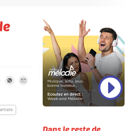
de
Musique, actu, jeux,
bonne humeur...
Ecoutez en direct :
Week-end Mélodie
artiste
Dans le reste de