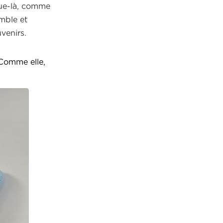
oque-là, comme
umble et
venirs.
 Comme elle,