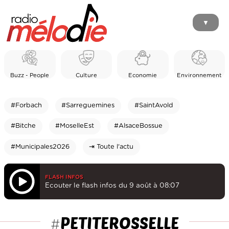
▼
Buzz - People
Culture
Economie
Environnement
#Forbach
#Sarreguemines
#SaintAvold
#Bitche
#MoselleEst
#AlsaceBossue
#Municipales2026
⇥ Toute l'actu
FLASH INFOS
Ecouter le flash infos du 9 août à 08:07
PETITEROSSELLE
#