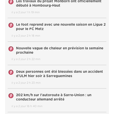
Les travaux du projet Monborn ont officiellement
débuté à Hombourg-Haut
il y a 2 jour 1 h 19 min
Le foot reprend avec une nouvelle saison en Ligue 2
pour le FC Metz
il y a 2 jour 2 h 18 min
Nouvelle vague de chaleur en prévision la semaine
prochaine
il y a 2 jour 2 h 22 min
Deux personnes ont été blessées dans un accident
d’ULM hier soir à Sarreguemines
il y a 2 jour 2 h 23 min
202 km/h sur l'autoroute à Sarre-Union : un
conducteur allemand arrêté
il y a 2 jour 16 h 40 min