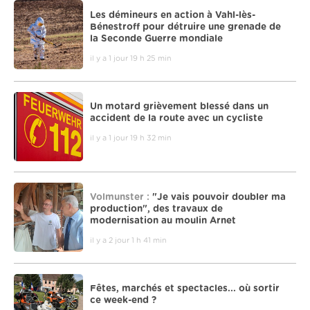
Les démineurs en action à Vahl-lès-
Bénestroff pour détruire une grenade de
la Seconde Guerre mondiale
il y a 1 jour 19 h 25 min
Un motard grièvement blessé dans un
accident de la route avec un cycliste
il y a 1 jour 19 h 32 min
Volmunster :
"Je vais pouvoir doubler ma
production", des travaux de
modernisation au moulin Arnet
il y a 2 jour 1 h 41 min
Fêtes, marchés et spectacles... où sortir
ce week-end ?