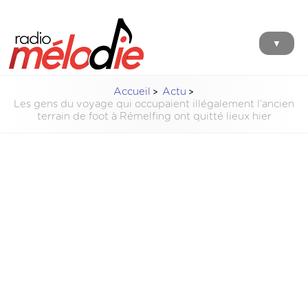
▼
Accueil
Actu
Les gens du voyage qui occupaient illégalement l’ancien
terrain de foot à Rémelfing ont quitté lieux hier