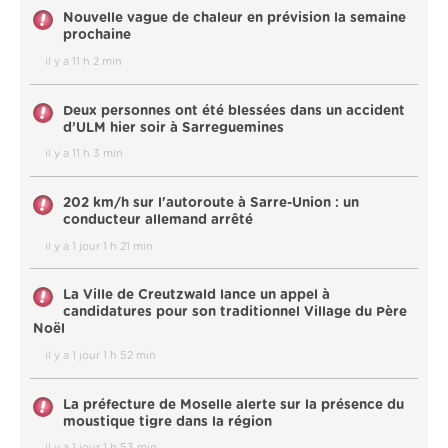
Nouvelle vague de chaleur en prévision la semaine
prochaine
il y a 11 h 2 min
Deux personnes ont été blessées dans un accident
d’ULM hier soir à Sarreguemines
il y a 11 h 3 min
202 km/h sur l'autoroute à Sarre-Union : un
conducteur allemand arrêté
il y a 1 jour 1 h 21 min
La Ville de Creutzwald lance un appel à
candidatures pour son traditionnel Village du Père
Noël
il y a 1 jour 1 h 52 min
La préfecture de Moselle alerte sur la présence du
moustique tigre dans la région
il y a 1 jour 1 h 53 min