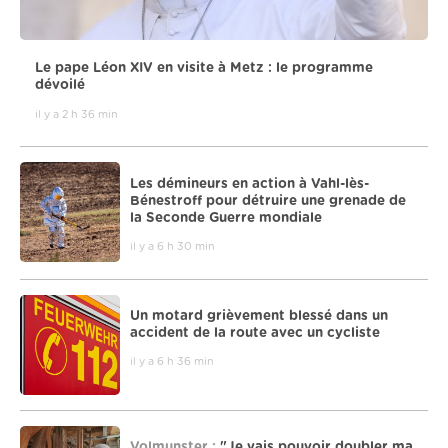
Le pape Léon XIV en visite à Metz : le programme
dévoilé
il y a 2 h 36 min
Les démineurs en action à Vahl-lès-
Bénestroff pour détruire une grenade de
la Seconde Guerre mondiale
il y a 6 h 30 min
Un motard grièvement blessé dans un
accident de la route avec un cycliste
il y a 6 h 36 min
Volmunster :
"Je vais pouvoir doubler ma