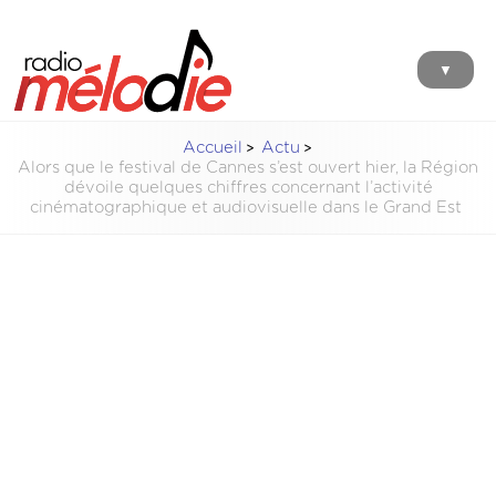
▼
Accueil
Actu
Alors que le festival de Cannes s’est ouvert hier, la Région
dévoile quelques chiffres concernant l’activité
cinématographique et audiovisuelle dans le Grand Est