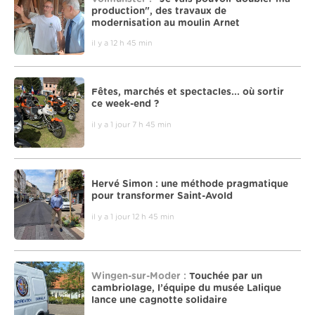
production", des travaux de
modernisation au moulin Arnet
il y a 12 h 45 min
Fêtes, marchés et spectacles... où sortir
ce week-end ?
il y a 1 jour 7 h 45 min
Hervé Simon : une méthode pragmatique
pour transformer Saint-Avold
il y a 1 jour 12 h 45 min
Wingen-sur-Moder :
Touchée par un
cambriolage, l’équipe du musée Lalique
lance une cagnotte solidaire