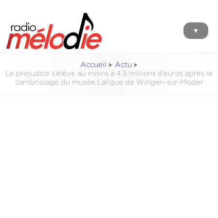
▼
Accueil
Actu
Le préjudice s’élève au moins à 4.5 millions d’euros après le
cambriolage du musée Lalique de Wingen-sur-Moder