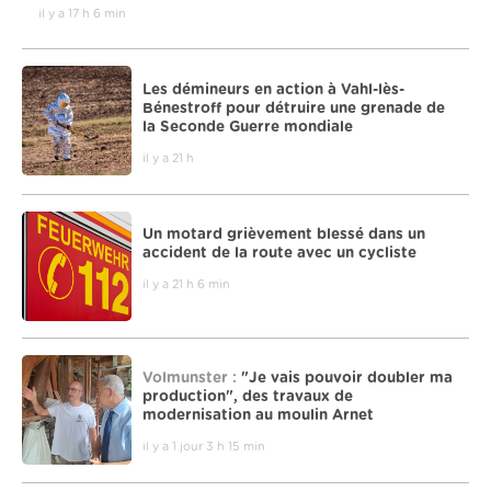
il y a 17 h 6 min
Les démineurs en action à Vahl-lès-
Bénestroff pour détruire une grenade de
la Seconde Guerre mondiale
il y a 21 h
Un motard grièvement blessé dans un
accident de la route avec un cycliste
il y a 21 h 6 min
Volmunster :
"Je vais pouvoir doubler ma
production", des travaux de
modernisation au moulin Arnet
il y a 1 jour 3 h 15 min