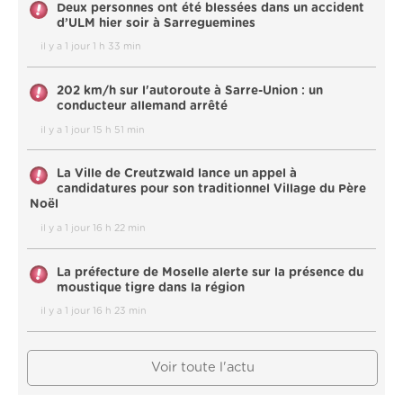
Deux personnes ont été blessées dans un accident
d’ULM hier soir à Sarreguemines
il y a 1 jour 1 h 33 min
202 km/h sur l'autoroute à Sarre-Union : un
conducteur allemand arrêté
il y a 1 jour 15 h 51 min
La Ville de Creutzwald lance un appel à
candidatures pour son traditionnel Village du Père
Noël
il y a 1 jour 16 h 22 min
La préfecture de Moselle alerte sur la présence du
moustique tigre dans la région
il y a 1 jour 16 h 23 min
Voir toute l'actu