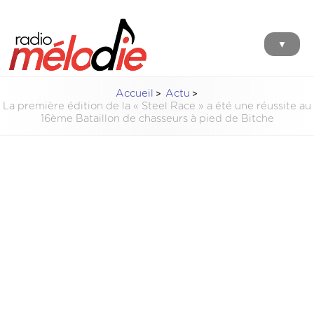
▼
Accueil
Actu
La première édition de la « Steel Race » a été une réussite au
16ème Bataillon de chasseurs à pied de Bitche