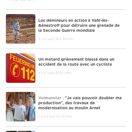
il y a 1 jour 16 h
Les démineurs en action à Vahl-lès-
Bénestroff pour détruire une grenade de
la Seconde Guerre mondiale
il y a 1 jour 19 h 54 min
Un motard grièvement blessé dans un
accident de la route avec un cycliste
il y a 1 jour 20 h 1 min
Volmunster :
"Je vais pouvoir doubler ma
production", des travaux de
modernisation au moulin Arnet
il y a 2 jour 2 h 10 min