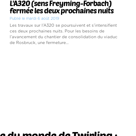
L'A320 (sens Freyming-Forbach)
fermée les deux prochaines nuits
Publié le mardi 6 août 2019
Les travaux sur l’A320 se poursuivent et s’intensifient
ces deux prochaines nuits. Pour les besoins de
l’avancement du chantier de consolidation du viaduc
de Rosbruck, une fermeture...
 du monde de Twirling :