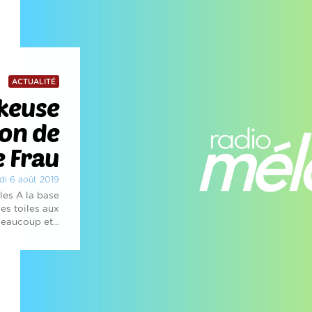
ACTUALITÉ
okeuse
ion de
e Frau
rdi 6 août 2019
les A la base
des toiles aux
eaucoup et...