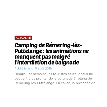
ACTUALITÉ
Camping de Rémering-lès-
Puttelange : les animations ne
manquent pas malgré
l’interdiction de baignade
Publié le lundi 5 août 2019
Depuis une semaine les touristes et les locaux ne
peuvent plus profiter de la baignade à l’étang de
Rémering-lès-Puttelange. En cause, la présence de...