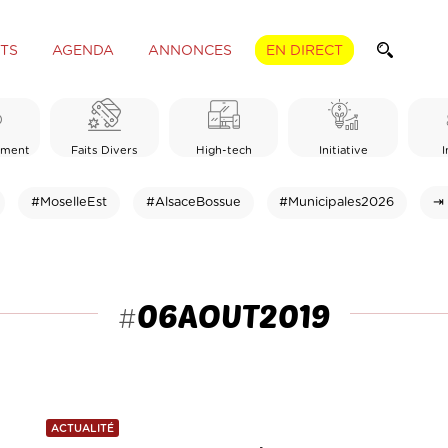
TS
AGENDA
ANNONCES
EN DIRECT
ement
Faits Divers
High-tech
Initiative
I
#MoselleEst
#AlsaceBossue
#Municipales2026
⇥ 
06AOUT2019
#
ACTUALITÉ