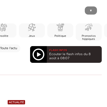
▼
nsolite
Jeux
Politique
Pronostics
hippiques
Toute l'actu
FLASH INFOS
Ecouter le flash infos du 8
août à 08:07
ACTUALITÉ