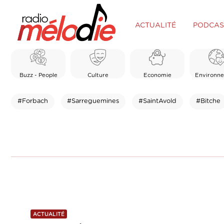
ACTUALITÉ
PODCAS
Buzz - People
Culture
Economie
Environn
#Forbach
#Sarreguemines
#SaintAvold
#Bitche
ACTUALITÉ