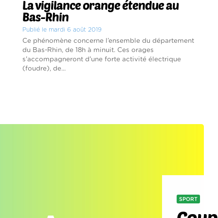
La vigilance orange étendue au
Bas-Rhin
Publié le mardi 6 août 2019
Ce phénomène concerne l’ensemble du département
du Bas-Rhin, de 18h à minuit. Ces orages
s'accompagneront d'une forte activité électrique
(foudre), de...
SPORT
Coupe