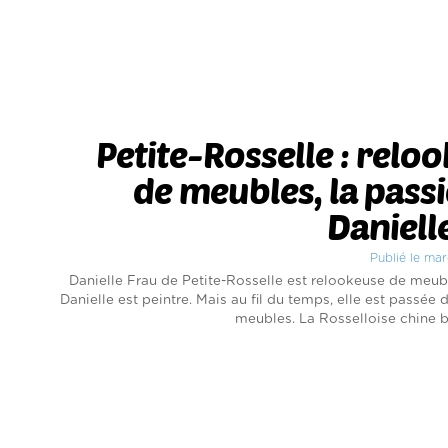
Petite-Rosselle : relo
de meubles, la pass
Daniell
Publié le ma
Danielle Frau de Petite-Rosselle est relookeuse de meub
Danielle est peintre. Mais au fil du temps, elle est passée 
meubles. La Rosselloise chine b