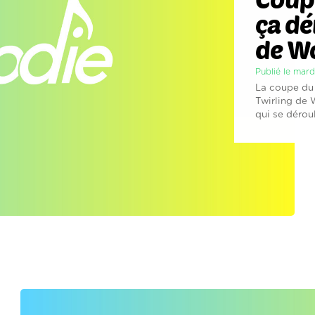
ça dé
de Wo
Publié le mard
La coupe du 
Twirling de 
qui se dérou