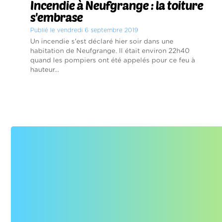
Incendie à Neufgrange : la toiture
s'embrase
Publié le vendredi 6 septembre 2019
Un incendie s'est déclaré hier soir dans une
habitation de Neufgrange. Il était environ 22h40
quand les pompiers ont été appelés pour ce feu à
hauteur...