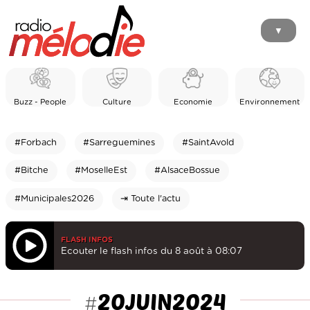
▼
Buzz - People
Culture
Economie
Environnement
#Forbach
#Sarreguemines
#SaintAvold
#Bitche
#MoselleEst
#AlsaceBossue
#Municipales2026
⇥ Toute l'actu
FLASH INFOS
Ecouter le flash infos du 8 août à 08:07
20JUIN2024
#