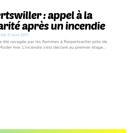
rtswiller : appel à la
arité après un incendie
edi 21 avril 2017
 été ravagée par les flammes à Reipertswiller près de
oder hier. L’incendie s’est déclaré au premier étage...