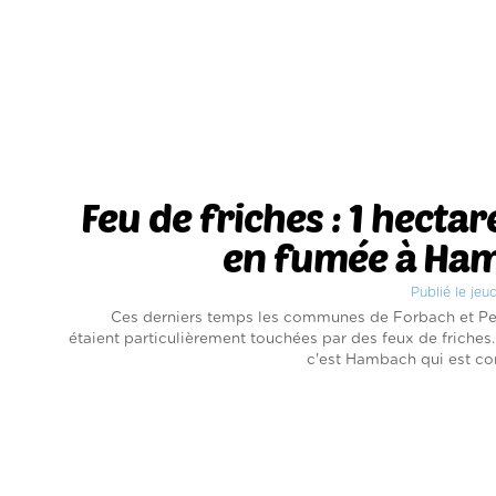
Feu de friches : 1 hectar
en fumée à Ha
Publié le jeu
Ces derniers temps les communes de Forbach et Pet
étaient particulièrement touchées par des feux de friches. 
c'est Hambach qui est con