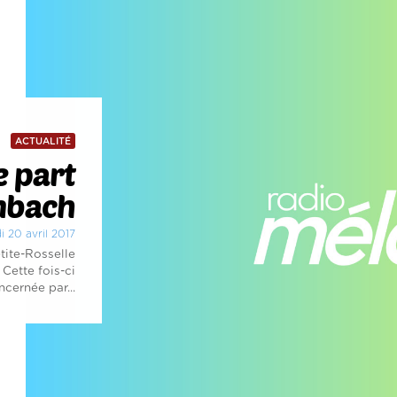
ACTUALITÉ
e part
mbach
di 20 avril 2017
ite-Rosselle
Cette fois-ci
cernée par...