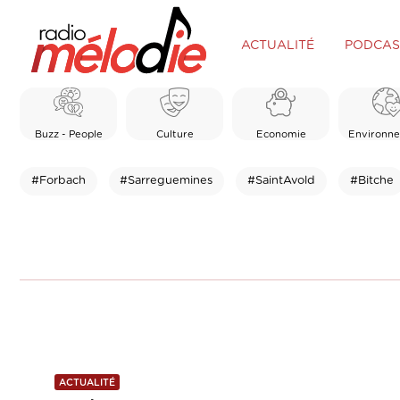
ACTUALITÉ
PODCAS
Buzz - People
Culture
Economie
Environn
#Forbach
#Sarreguemines
#SaintAvold
#Bitche
ACTUALITÉ