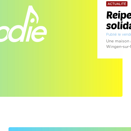
ACTUALITÉ
Reipe
solid
Publié le vendr
Une maison a
Wingen-sur-M