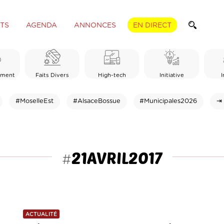
TS
AGENDA
ANNONCES
EN DIRECT
ement
Faits Divers
High-tech
Initiative
I
#MoselleEst
#AlsaceBossue
#Municipales2026
⇥ 
21AVRIL2017
#
ACTUALITÉ