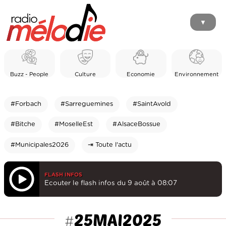
▼
Buzz - People
Culture
Economie
Environnement
#Forbach
#Sarreguemines
#SaintAvold
#Bitche
#MoselleEst
#AlsaceBossue
#Municipales2026
⇥ Toute l'actu
FLASH INFOS
Ecouter le flash infos du 9 août à 08:07
25MAI2025
#