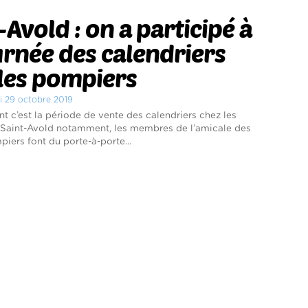
-Avold : on a participé à
urnée des calendriers
les pompiers
di 29 octobre 2019
 c’est la période de vente des calendriers chez les
 Saint-Avold notamment, les membres de l’amicale des
iers font du porte-à-porte...