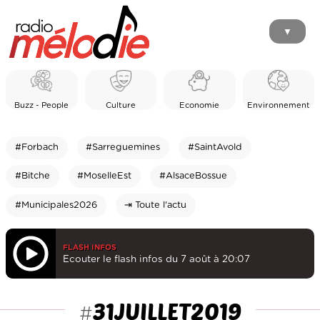
▼
Buzz - People
Culture
Economie
Environnement
#Forbach
#Sarreguemines
#SaintAvold
#Bitche
#MoselleEst
#AlsaceBossue
#Municipales2026
⇥ Toute l'actu
FLASH INFOS
Ecouter le flash infos du 7 août à 20:07
31JUILLET2019
#