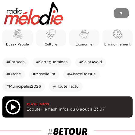
▼
Buzz - People
Culture
Economie
Environnement
#Forbach
#Sarreguemines
#SaintAvold
#Bitche
#MoselleEst
#AlsaceBossue
#Municipales2026
⇥ Toute l'actu
FLASH INFOS
Ecouter le flash infos du 8 août à 23:07
8ETOUR
#