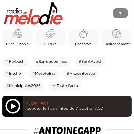
▼
Buzz - People
Culture
Economie
Environnement
#Forbach
#Sarreguemines
#SaintAvold
#Bitche
#MoselleEst
#AlsaceBossue
#Municipales2026
⇥ Toute l'actu
FLASH INFOS
Ecouter le flash infos du 7 août à 17:07
ANTOINEGAPP
#