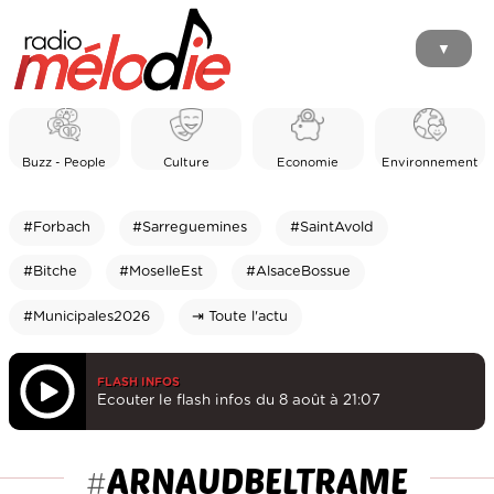
▼
Buzz - People
Culture
Economie
Environnement
#Forbach
#Sarreguemines
#SaintAvold
#Bitche
#MoselleEst
#AlsaceBossue
#Municipales2026
⇥ Toute l'actu
FLASH INFOS
Ecouter le flash infos du 8 août à 21:07
ARNAUDBELTRAME
#