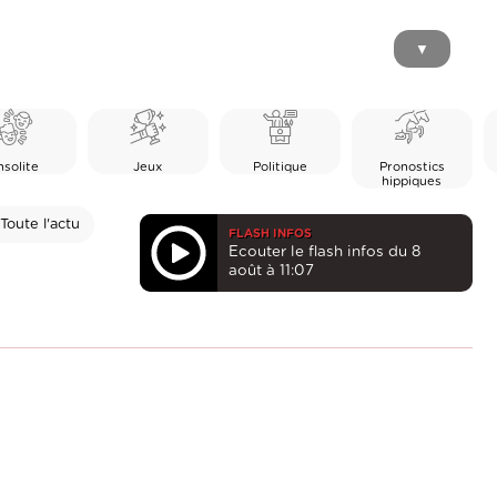
▼
nsolite
Jeux
Politique
Pronostics
hippiques
Toute l'actu
FLASH INFOS
Ecouter le flash infos du 8
août à 11:07