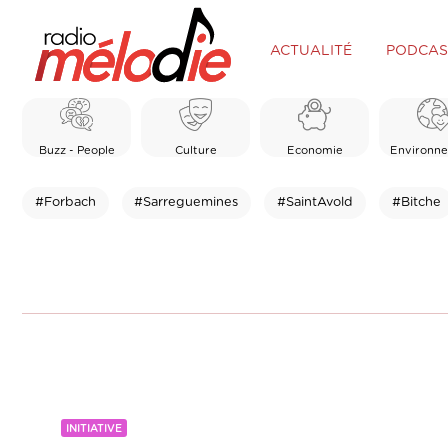
ACTUALITÉ
PODCAS
Buzz - People
Culture
Economie
Environn
#Forbach
#Sarreguemines
#SaintAvold
#Bitche
INITIATIVE