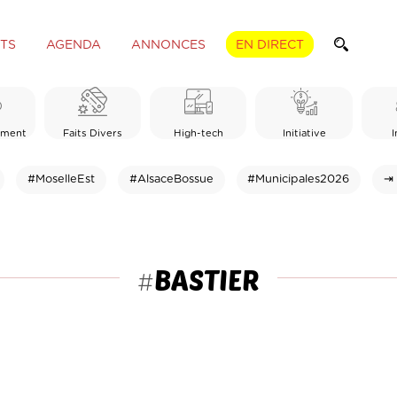
TS
AGENDA
ANNONCES
EN DIRECT
ement
Faits Divers
High-tech
Initiative
I
#MoselleEst
#AlsaceBossue
#Municipales2026
⇥ 
BASTIER
#