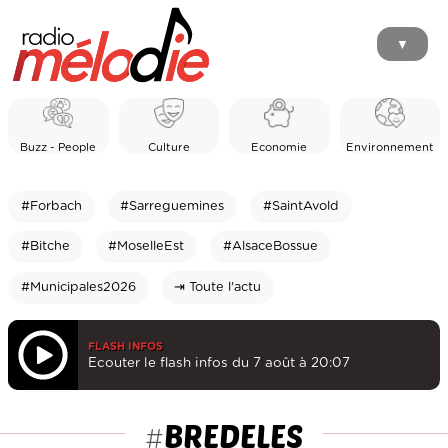
▼
Buzz - People
Culture
Economie
Environnement
#Forbach
#Sarreguemines
#SaintAvold
#Bitche
#MoselleEst
#AlsaceBossue
#Municipales2026
⇥ Toute l'actu
FLASH INFOS
Ecouter le flash infos du 7 août à 20:07
BREDELES
#