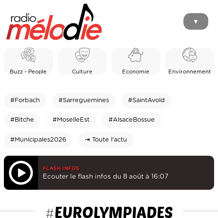
▼
Buzz - People
Culture
Economie
Environnement
#Forbach
#Sarreguemines
#SaintAvold
#Bitche
#MoselleEst
#AlsaceBossue
#Municipales2026
⇥ Toute l'actu
FLASH INFOS
Ecouter le flash infos du 8 août à 16:07
EUROLYMPIADES
#