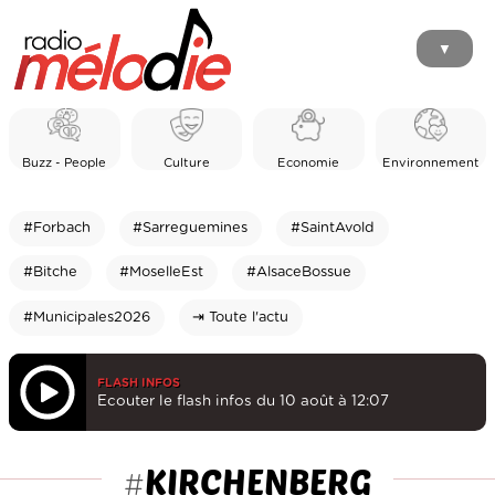
▼
Buzz - People
Culture
Economie
Environnement
#Forbach
#Sarreguemines
#SaintAvold
#Bitche
#MoselleEst
#AlsaceBossue
#Municipales2026
⇥ Toute l'actu
FLASH INFOS
Ecouter le flash infos du 10 août à 12:07
KIRCHENBERG
#