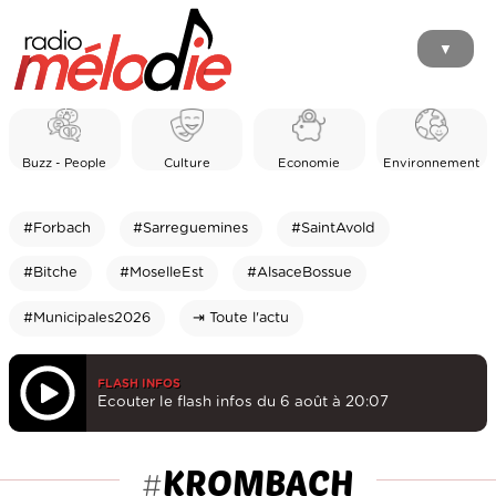
▼
Buzz - People
Culture
Economie
Environnement
#Forbach
#Sarreguemines
#SaintAvold
#Bitche
#MoselleEst
#AlsaceBossue
#Municipales2026
⇥ Toute l'actu
FLASH INFOS
Ecouter le flash infos du 6 août à 20:07
KROMBACH
#