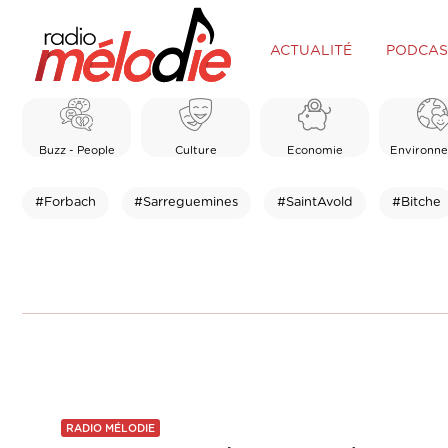
ACTUALITÉ
PODCAS
Buzz - People
Culture
Economie
Environn
#Forbach
#Sarreguemines
#SaintAvold
#Bitche
RADIO MÉLODIE