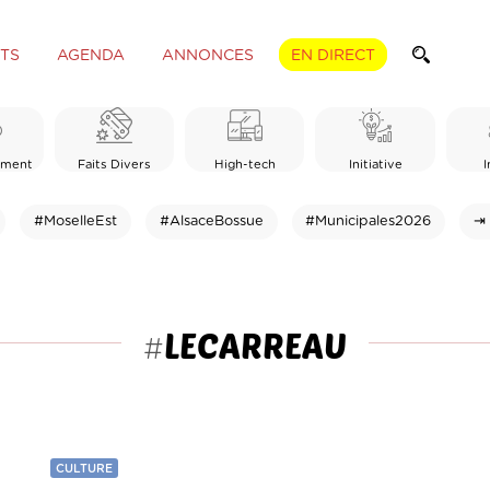
TS
AGENDA
ANNONCES
EN DIRECT
ement
Faits Divers
High-tech
Initiative
I
#MoselleEst
#AlsaceBossue
#Municipales2026
⇥ 
LECARREAU
#
CULTURE