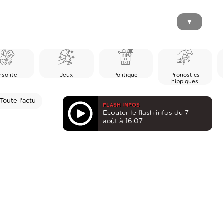
▼
nsolite
Jeux
Politique
Pronostics
hippiques
Toute l'actu
FLASH INFOS
Ecouter le flash infos du 7
août à 16:07