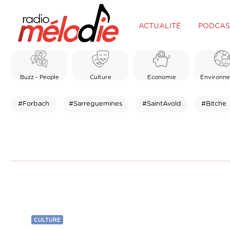
ACTUALITÉ
PODCAS
Buzz - People
Culture
Economie
Environn
#Forbach
#Sarreguemines
#SaintAvold
#Bitche
CULTURE