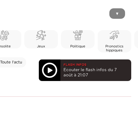
▼
nsolite
Jeux
Politique
Pronostics
hippiques
Toute l'actu
FLASH INFOS
Ecouter le flash infos du 7
août à 21:07