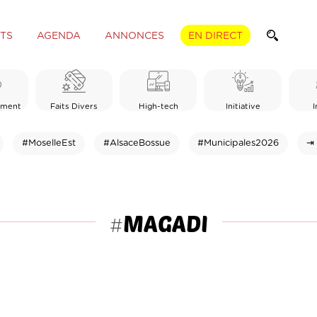
TS
AGENDA
ANNONCES
EN DIRECT
ement
Faits Divers
High-tech
Initiative
I
#MoselleEst
#AlsaceBossue
#Municipales2026
⇥ 
MAGADI
#