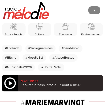
▼
Buzz - People
Culture
Economie
Environnement
#Forbach
#Sarreguemines
#SaintAvold
#Bitche
#MoselleEst
#AlsaceBossue
#Municipales2026
⇥ Toute l'actu
FLASH INFOS
Ecouter le flash infos du 7 août à 18:07
MARIEMARVINGT
#