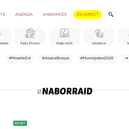
TS
AGENDA
ANNONCES
EN DIRECT
ement
Faits Divers
High-tech
Initiative
I
#MoselleEst
#AlsaceBossue
#Municipales2026
⇥ 
NABORRAID
#
SPORT