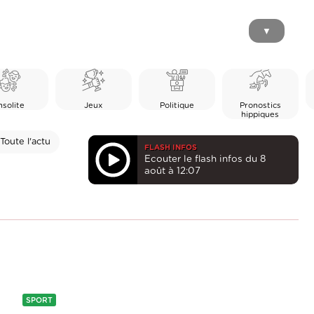
▼
nsolite
Jeux
Politique
Pronostics
hippiques
Toute l'actu
FLASH INFOS
Ecouter le flash infos du 8
août à 12:07
SPORT