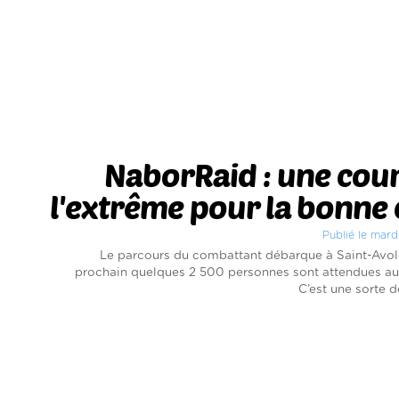
NaborRaid : une cou
l'extrême pour la bonne
Publié le mard
Le parcours du combattant débarque à Saint-Avol
prochain quelques 2 500 personnes sont attendues au
C’est une sorte d