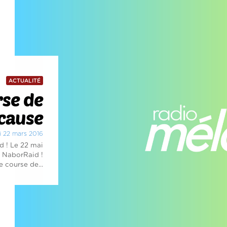
ACTUALITÉ
rse de
 cause
i 22 mars 2016
d ! Le 22 mai
 NaborRaid !
e course de...