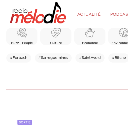
ACTUALITÉ
PODCAS
Buzz - People
Culture
Economie
Environn
#Forbach
#Sarreguemines
#SaintAvold
#Bitche
SORTIE