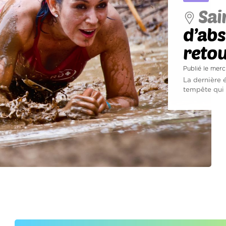
Sai
d’abs
reto
Publié le mer
La dernière 
tempête qui a