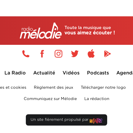
Toute la musique que
vous aimez écouter !
La Radio
Actualité
Vidéos
Podcasts
Agend
es et cookies
Règlement des jeux
Télécharger notre logo
Communiquez sur Mélodie
La rédaction
Un site fièrement propulsé par