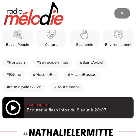
▼
Buzz - People
Culture
Economie
Environnement
#Forbach
#Sarreguemines
#SaintAvold
#Bitche
#MoselleEst
#AlsaceBossue
#Municipales2026
⇥ Toute l'actu
FLASH INFOS
Ecouter le flash infos du 8 août à 20:07
NATHALIELERMITTE
#