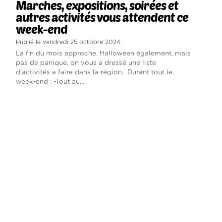
Marches, expositions, soirées et
autres activités vous attendent ce
week-end
Publié le vendredi 25 octobre 2024
La fin du mois approche, Halloween également, mais
pas de panique, on vous a dressé une liste
d'activités a faire dans la région. Durant tout le
week-end : -Tout au...