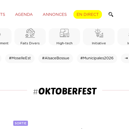
TS
AGENDA
ANNONCES
EN DIRECT
ement
Faits Divers
High-tech
Initiative
I
#MoselleEst
#AlsaceBossue
#Municipales2026
⇥ 
OKTOBERFEST
#
SORTIE