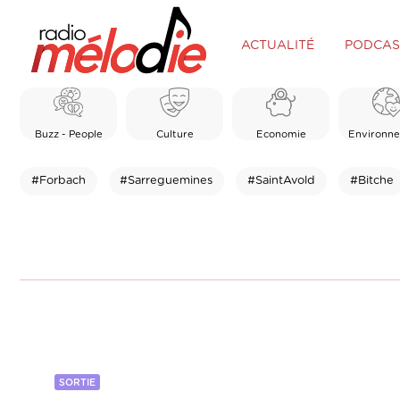
ACTUALITÉ
PODCAS
Buzz - People
Culture
Economie
Environn
#Forbach
#Sarreguemines
#SaintAvold
#Bitche
SORTIE