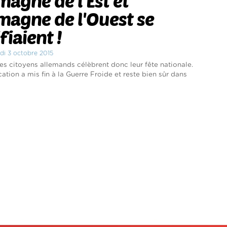
emagne de l'Est et
emagne de l'Ouest se
fiaient !
edi 3 octobre 2015
les citoyens allemands célèbrent donc leur fête nationale.
cation a mis fin à la Guerre Froide et reste bien sûr dans