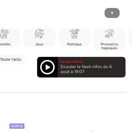
▼
nsolite
Jeux
Politique
Pronostics
hippiques
Toute l'actu
FLASH INFOS
Ecouter le flash infos du 6
août à 19:07
SORTIE