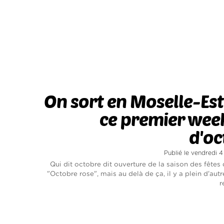
On sort en Moselle-Es
ce premier wee
d'oc
Publié le vendredi 
Qui dit octobre dit ouverture de la saison des fêtes 
"Octobre rose", mais au delà de ça, il y a plein d'autr
r