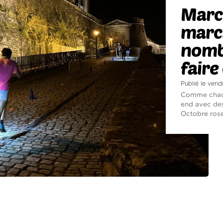
March
march
nombr
faire
Publié le vend
Comme chaqu
end avec des
Octobre rose