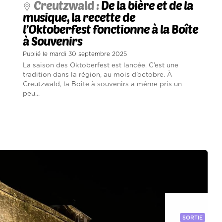
Creutzwald :
De la bière et de la
musique, la recette de
l’Oktoberfest fonctionne à la Boîte
à Souvenirs
Publié le mardi 30 septembre 2025
La saison des Oktoberfest est lancée. C’est une
tradition dans la région, au mois d’octobre. À
Creutzwald, la Boîte à souvenirs a même pris un
peu...
SORTIE