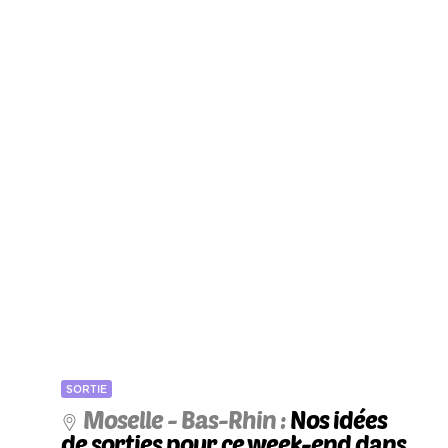
SORTIE
Moselle - Bas-Rhin :
Nos idées
de sorties pour ce week-end dans