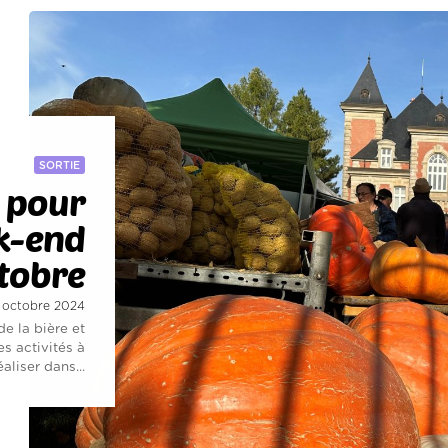
SORTIE
t pour
k-end
tobre
4 octobre 2024
de la bière et
es activités à
éaliser dans...