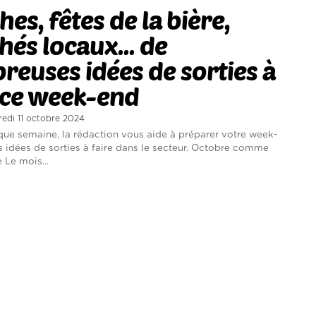
es, fêtes de la bière,
és locaux... de
euses idées de sorties à
 ce week-end
redi 11 octobre 2024
e semaine, la rédaction vous aide à préparer votre week-
 idées de sorties à faire dans le secteur. Octobre comme
 Le mois...