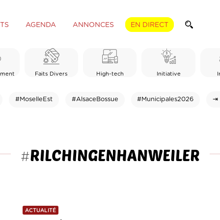
TS
AGENDA
ANNONCES
EN DIRECT
ement
Faits Divers
High-tech
Initiative
I
#MoselleEst
#AlsaceBossue
#Municipales2026
⇥ 
RILCHINGENHANWEILER
#
ACTUALITÉ