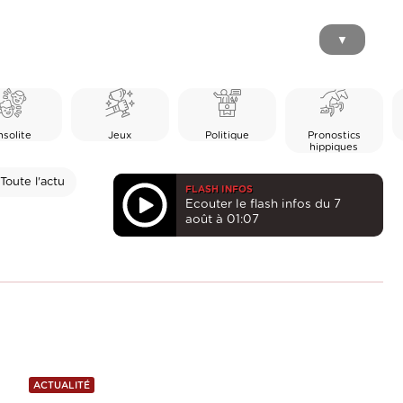
▼
nsolite
Jeux
Politique
Pronostics
hippiques
Toute l'actu
FLASH INFOS
Ecouter le flash infos du 7
août à 01:07
ACTUALITÉ