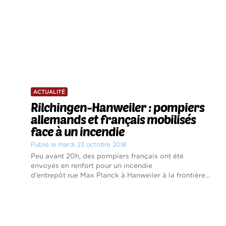
ACTUALITÉ
Rilchingen-Hanweiler : pompiers
allemands et français mobilisés
face à un incendie
Publié le mardi 23 octobre 2018
Peu avant 20h, des pompiers français ont été
envoyés en renfort pour un incendie
d'entrepôt rue Max Planck à Hanweiler à la frontière...