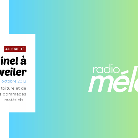
ACTUALITÉ
inel à
eiler
0 octobre 2018
 toiture et de
Les dommages
matériels...