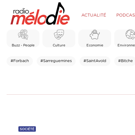
ACTUALITÉ
PODCAS
Buzz - People
Culture
Economie
Environn
#Forbach
#Sarreguemines
#SaintAvold
#Bitche
SOCIÉTÉ