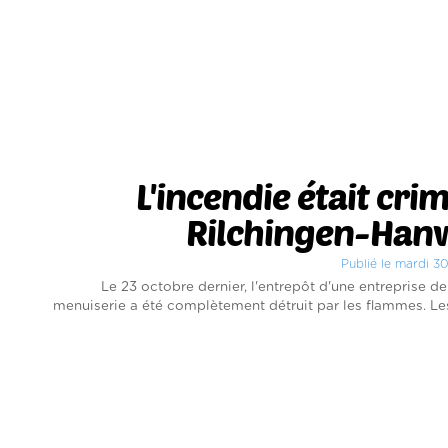
L'incendie était crim
Rilchingen-Hanw
Publié le mardi 3
Le 23 octobre dernier, l'entrepôt d'une entreprise de
menuiserie a été complètement détruit par les flammes. 