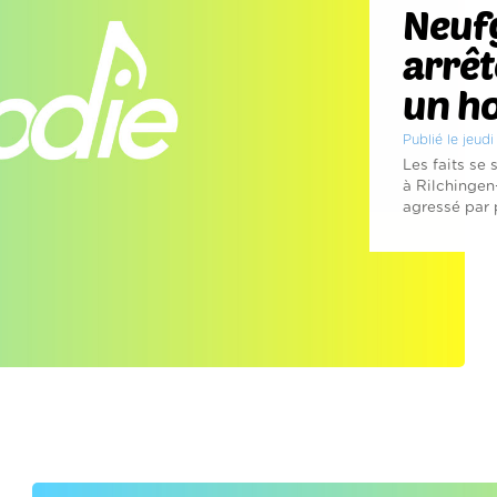
Neufg
arrêt
un h
Publié le jeudi
Les faits se 
à Rilchingen
agressé par p