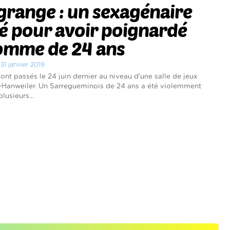
range : un sexagénaire
é pour avoir poignardé
omme de 24 ans
 31 janvier 2019
sont passés le 24 juin dernier au niveau d'une salle de jeux
-Hanweiler. Un Sarregueminois de 24 ans a été violemment
lusieurs...