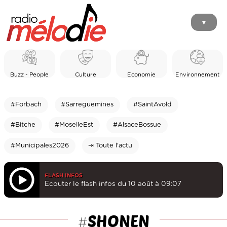
▼
Buzz - People
Culture
Economie
Environnement
#Forbach
#Sarreguemines
#SaintAvold
#Bitche
#MoselleEst
#AlsaceBossue
#Municipales2026
⇥ Toute l'actu
FLASH INFOS
Ecouter le flash infos du 10 août à 09:07
SHONEN
#