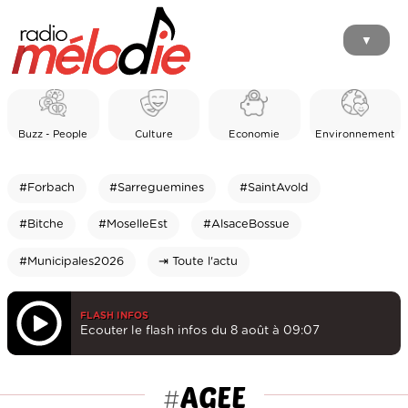
▼
Buzz - People
Culture
Economie
Environnement
#Forbach
#Sarreguemines
#SaintAvold
#Bitche
#MoselleEst
#AlsaceBossue
#Municipales2026
⇥ Toute l'actu
FLASH INFOS
Ecouter le flash infos du 8 août à 09:07
AGEE
#