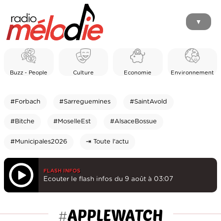
▼
Buzz - People
Culture
Economie
Environnement
#Forbach
#Sarreguemines
#SaintAvold
#Bitche
#MoselleEst
#AlsaceBossue
#Municipales2026
⇥ Toute l'actu
FLASH INFOS
Ecouter le flash infos du 9 août à 03:07
APPLEWATCH
#