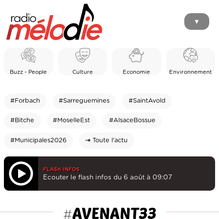
▼
Buzz - People
Culture
Economie
Environnement
#Forbach
#Sarreguemines
#SaintAvold
#Bitche
#MoselleEst
#AlsaceBossue
#Municipales2026
⇥ Toute l'actu
FLASH INFOS
Ecouter le flash infos du 6 août à 09:07
AVENANT33
#