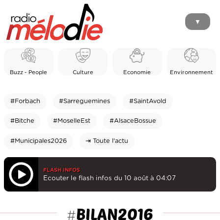
▼
Buzz - People
Culture
Economie
Environnement
#Forbach
#Sarreguemines
#SaintAvold
#Bitche
#MoselleEst
#AlsaceBossue
#Municipales2026
⇥ Toute l'actu
FLASH INFOS
Ecouter le flash infos du 10 août à 04:07
BILAN2016
#