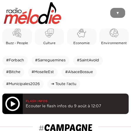
▼
Buzz - People
Culture
Economie
Environnement
#Forbach
#Sarreguemines
#SaintAvold
#Bitche
#MoselleEst
#AlsaceBossue
#Municipales2026
⇥ Toute l'actu
FLASH INFOS
Ecouter le flash infos du 9 août à 12:07
CAMPAGNE
#