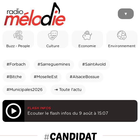
▼
Buzz - People
Culture
Economie
Environnement
#Forbach
#Sarreguemines
#SaintAvold
#Bitche
#MoselleEst
#AlsaceBossue
#Municipales2026
⇥ Toute l'actu
FLASH INFOS
Ecouter le flash infos du 9 août à 15:07
CANDIDAT
#