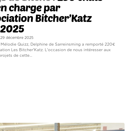
en charge par
ociation Bitcher’Katz
 2025
di 29 décembre 2025
 Mélodie Quizz, Delphine de Sarreinsming a remporté 220€
iation Les Bitcher'Katz. L'occasion de nous intéresser aux
rojets de cette...