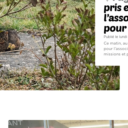
pris 
l’ass
pour
Publié le lun
Ce matin, au
pour l'assoc
missions et p