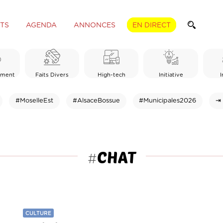
TS
AGENDA
ANNONCES
EN DIRECT
ement
Faits Divers
High-tech
Initiative
I
#MoselleEst
#AlsaceBossue
#Municipales2026
⇥ 
CHAT
#
CULTURE