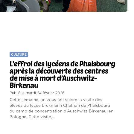
CULTURE
L’effroi des lycéens de Phalsbourg
après la découverte des centres
de mise à mort d’Auschwitz-
Birkenau
Publié le mardi 24 février 2026
Cette semaine, on vous fait suivre la visite des
élèves du lycée Erckmann Chatrian de Phalsbourg
du camp de concentration d’Auschwitz-Birkenau, en
Pologne. Cette visite,...