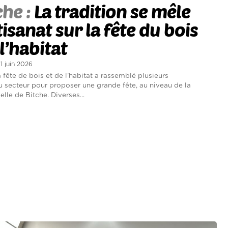
che :
La tradition se mêle
rtisanat sur la fête du bois
 l’habitat
 1 juin 2026
 fête de bois et de l’habitat a rassemblé plusieurs
du secteur pour proposer une grande fête, au niveau de la
elle de Bitche. Diverses...