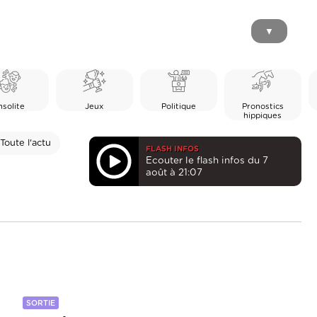
▼
nsolite
Jeux
Politique
Pronostics
hippiques
Toute l'actu
FLASH INFOS
Ecouter le flash infos du 7
août à 21:07
SORTIE