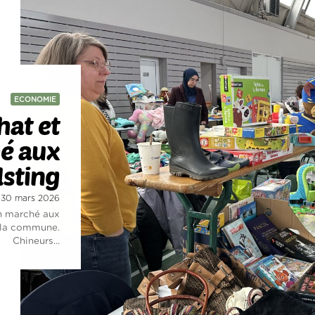
ECONOMIE
hat et
hé aux
lsting
i 30 mars 2026
on marché aux
e la commune.
Chineurs...