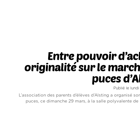
Entre pouvoir d’ac
originalité sur le marc
puces d’A
Publié le lund
L’association des parents d’élèves d’Alsting a organisé s
puces, ce dimanche 29 mars, à la salle polyvalente d