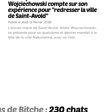
Wojciechowski compte sur son
expérience pour "redresser la ville
de Saint-Avold"
Publié le jeudi 12 février 2026
L’ancien maire de Saint-Avold, André Wojciechowski,
se présente pour un quatrième et dernier mandat à la
tête de la ville Naborienne, avec sa liste...
s de Bitche :
230 chats