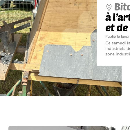
Bit
à l’a
et de
Publié le lundi
Ce samedi la
industriels 
zone industri