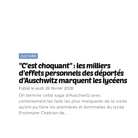
CULTURE
"C’est choquant" : les milliers
d’effets personnels des déportés
d’Auschwitz marquent les lycéens
Publié le jeudi 26 février 2026
On termine cette saga d’Auschwitz avec
certainement les faits les plus marquants de la visite
qu’ont pu faire les premières et terminales du lycée
Erckmann Chatrian de...