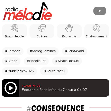
▼
Buzz - People
Culture
Economie
Environnement
#Forbach
#Sarreguemines
#SaintAvold
#Bitche
#MoselleEst
#AlsaceBossue
#Municipales2026
⇥ Toute l'actu
FLASH INFOS
Ecouter le flash infos du 7 août à 04:07
CONSEQUENCE
#