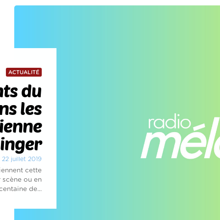
ACTUALITÉ
nts du
ns les
bienne
ninger
 22 juillet 2019
iennent cette
r scène ou en
centaine de...