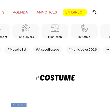
TS
AGENDA
ANNONCES
EN DIRECT
ement
Faits Divers
High-tech
Initiative
I
#MoselleEst
#AlsaceBossue
#Municipales2026
⇥ 
COSTUME
#
CULTURE