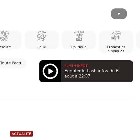
▼
nsolite
Jeux
Politique
Pronostics
hippiques
Toute l'actu
FLASH INFOS
Ecouter le flash infos du 6
août à 22:07
ACTUALITÉ