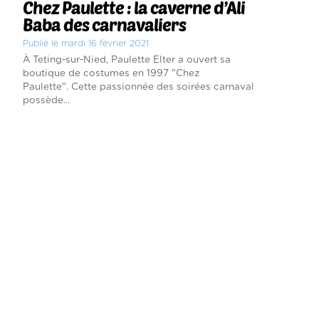
Chez Paulette : la caverne d’Ali
Baba des carnavaliers
Publié le mardi 16 février 2021
À Teting-sur-Nied, Paulette Elter a ouvert sa
boutique de costumes en 1997 "Chez
Paulette". Cette passionnée des soirées carnaval
possède...