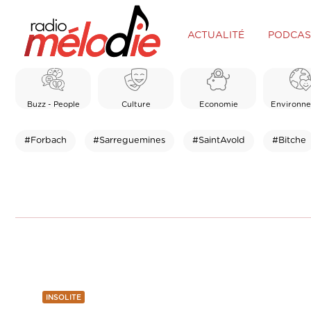
ACTUALITÉ
PODCAS
Buzz - People
Culture
Economie
Environn
#Forbach
#Sarreguemines
#SaintAvold
#Bitche
INSOLITE