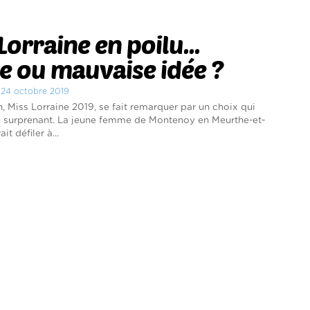
Lorraine en poilu...
 ou mauvaise idée ?
i 24 octobre 2019
n, Miss Lorraine 2019, se fait remarquer par un choix qui
e surprenant. La jeune femme de Montenoy en Meurthe-et-
t défiler à...