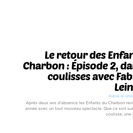
Le retour des Enfa
Charbon : Épisode 2, da
coulisses avec Fa
Lei
Publié le lundi
Après deux ans d’absence les Enfants du Charbon rev
année avec un tout nouveau spectacle. Que ce soit su
coulisse, une 