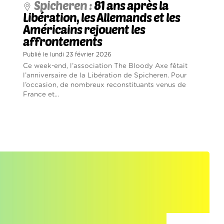
Spicheren :
81 ans après la
Libération, les Allemands et les
Américains rejouent les
affrontements
Publié le lundi 23 février 2026
Ce week-end, l’association The Bloody Axe fêtait
l’anniversaire de la Libération de Spicheren. Pour
l’occasion, de nombreux reconstituants venus de
France et...