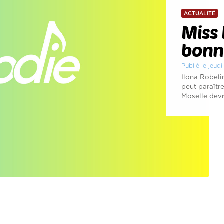
ACTUALITÉ
Miss 
bonne
Publié le jeud
Ilona Robeli
peut paraîtr
Moselle devrai