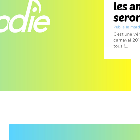
les 
seron
Publié le mard
C’est une vér
carnaval 201
tous !...