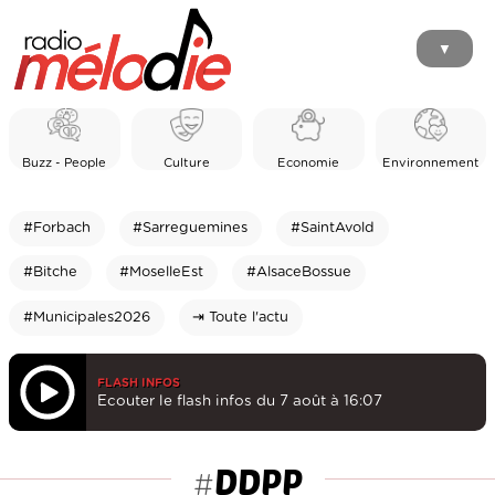
▼
Buzz - People
Culture
Economie
Environnement
#Forbach
#Sarreguemines
#SaintAvold
#Bitche
#MoselleEst
#AlsaceBossue
#Municipales2026
⇥ Toute l'actu
FLASH INFOS
Ecouter le flash infos du 7 août à 16:07
DDPP
#