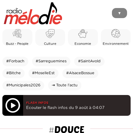
▼
Buzz - People
Culture
Economie
Environnement
#Forbach
#Sarreguemines
#SaintAvold
#Bitche
#MoselleEst
#AlsaceBossue
#Municipales2026
⇥ Toute l'actu
FLASH INFOS
Ecouter le flash infos du 9 août à 04:07
DOUCE
#