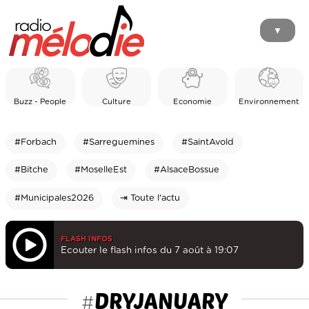
▼
Buzz - People
Culture
Economie
Environnement
#Forbach
#Sarreguemines
#SaintAvold
#Bitche
#MoselleEst
#AlsaceBossue
#Municipales2026
⇥ Toute l'actu
FLASH INFOS
Ecouter le flash infos du 7 août à 19:07
DRYJANUARY
#