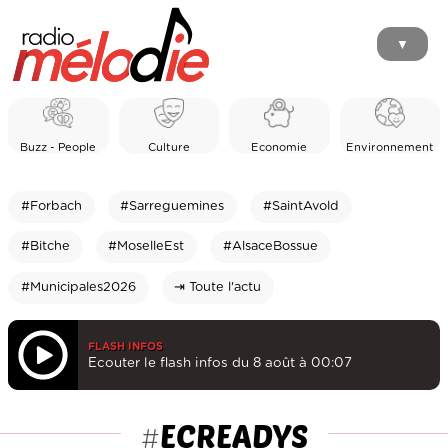
▼
Buzz - People
Culture
Economie
Environnement
#Forbach
#Sarreguemines
#SaintAvold
#Bitche
#MoselleEst
#AlsaceBossue
#Municipales2026
⇥ Toute l'actu
FLASH INFOS
Ecouter le flash infos du 8 août à 00:07
ECREADYS
#