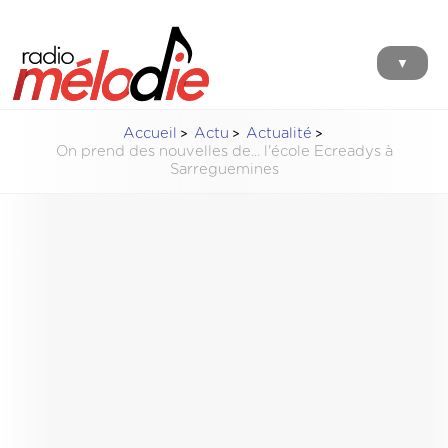
▼
Accueil
Actu
Actualité
On prend des nouvelles de... l'école Ecreadys à
Sarreguemines