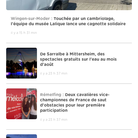
Wingen-sur-Moder :
Touchée par un cambriolage,
l’équipe du musée Lalique lance une cagnotte solidaire
il y a 15 h 31 min
De Sarralbe à Mittersheim, des
spectacles gratuits sur l’eau au mois
d’août
il y a 23 h 37 min
Rémelfing :
Deux cavalières vice-
championnes de France de saut
d’obstacles pour leur première
participation
il y a 23 h 37 min