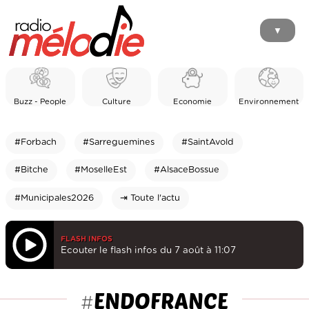
▼
Buzz - People
Culture
Economie
Environnement
#Forbach
#Sarreguemines
#SaintAvold
#Bitche
#MoselleEst
#AlsaceBossue
#Municipales2026
⇥ Toute l'actu
FLASH INFOS
Ecouter le flash infos du 7 août à 11:07
ENDOFRANCE
#