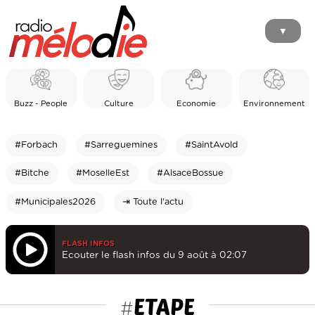
▼
Buzz - People
Culture
Economie
Environnement
#Forbach
#Sarreguemines
#SaintAvold
#Bitche
#MoselleEst
#AlsaceBossue
#Municipales2026
⇥ Toute l'actu
FLASH INFOS
Ecouter le flash infos du 9 août à 02:07
ETAPE
#