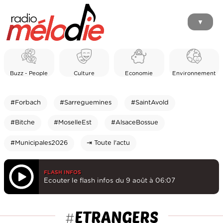
▼
Buzz - People
Culture
Economie
Environnement
#Forbach
#Sarreguemines
#SaintAvold
#Bitche
#MoselleEst
#AlsaceBossue
#Municipales2026
⇥ Toute l'actu
FLASH INFOS
Ecouter le flash infos du 9 août à 06:07
ETRANGERS
#