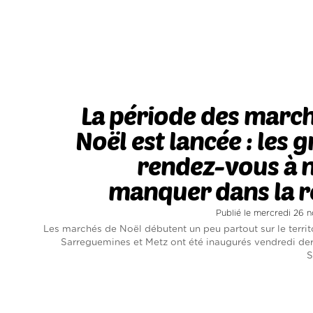
La période des marc
Noël est lancée : les 
rendez-vous à 
manquer dans la r
Publié le mercredi 26
Les marchés de Noël débutent un peu partout sur le territ
Sarreguemines et Metz ont été inaugurés vendredi dern
S