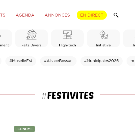
TS
AGENDA
ANNONCES
EN DIRECT
ement
Faits Divers
High-tech
Initiative
I
#MoselleEst
#AlsaceBossue
#Municipales2026
⇥ 
FESTIVITES
#
ECONOMIE