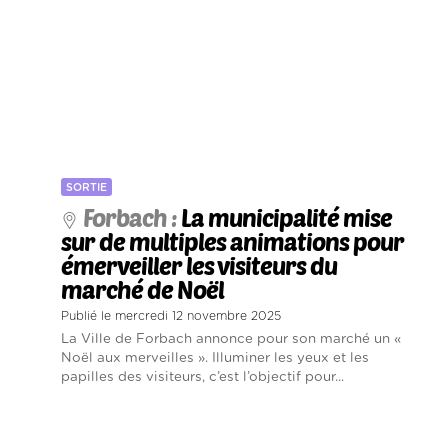
SORTIE
Forbach :
La municipalité mise
sur de multiples animations pour
émerveiller les visiteurs du
marché de Noël
Publié le mercredi 12 novembre 2025
La Ville de Forbach annonce pour son marché un «
Noël aux merveilles ». Illuminer les yeux et les
papilles des visiteurs, c’est l’objectif pour...