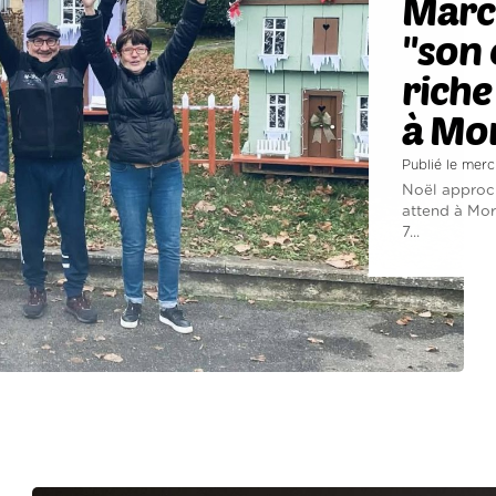
March
"son 
riche
à Mo
Publié le mer
Noël approch
attend à Mo
7...