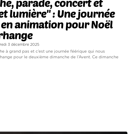
é, parade, concert et
et lumière" : Une journée
 en animation pour Noël
rhange
credi 3 décembre 2025
e à grand pas et c’est une journée féérique qui nous
rhange pour le deuxième dimanche de l’Avent. Ce dimanche