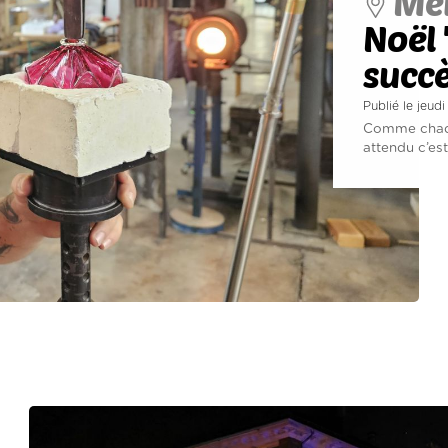
Mei
Noël '
succ
Publié le jeu
Comme chaque
attendu c’est