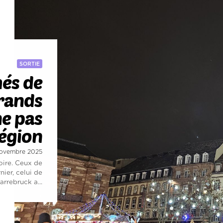
SORTIE
hés de
grands
ne pas
égion
 novembre 2025
oire. Ceux de
ier, celui de
arrebruck a...