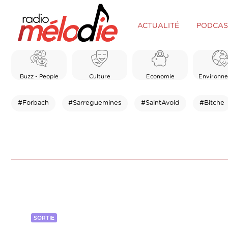
ACTUALITÉ
PODCAS
Buzz - People
Culture
Economie
Environn
#Forbach
#Sarreguemines
#SaintAvold
#Bitche
SORTIE