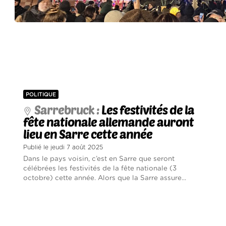
POLITIQUE
Sarrebruck :
Les festivités de la
fête nationale allemande auront
lieu en Sarre cette année
Publié le jeudi 7 août 2025
Dans le pays voisin, c’est en Sarre que seront
célébrées les festivités de la fête nationale (3
octobre) cette année. Alors que la Sarre assure...