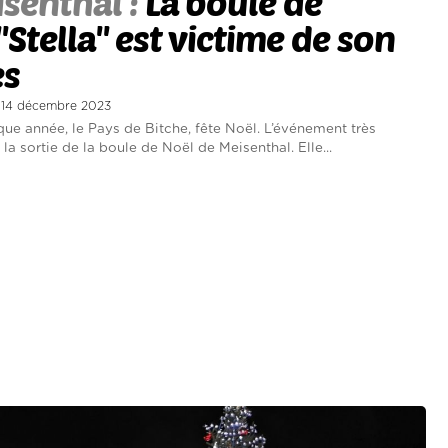
senthal :
La boule de
'Stella'' est victime de son
ès
di 14 décembre 2023
 année, le Pays de Bitche, fête Noël. L’événement très
 la sortie de la boule de Noël de Meisenthal. Elle...