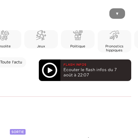
▼
nsolite
Jeux
Politique
Pronostics
hippiques
Toute l'actu
FLASH INFOS
Ecouter le flash infos du 7
août à 22:07
SORTIE