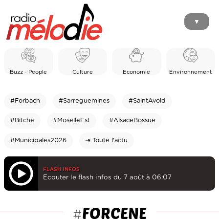
▼
Buzz - People
Culture
Economie
Environnement
#Forbach
#Sarreguemines
#SaintAvold
#Bitche
#MoselleEst
#AlsaceBossue
#Municipales2026
⇥ Toute l'actu
FLASH INFOS
Ecouter le flash infos du 7 août à 06:07
FORCENE
#